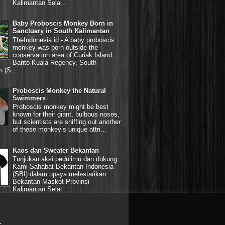
Kalimantan Sela...
Baby Proboscis Monkey Born in
Sanctuary in South Kalimantan
TheIndonesia.id - A baby proboscis
monkey was born outside the
conservation area of Curiak Island,
Barito Kuala Regency, South
 (S...
Proboscis Monkey the Natural
Swimmers
Proboscis monkey might be best
known for their giant, bulbous noses,
but scientists are sniffing out another
of these monkey’s unique attri...
Kaos dan Sweater Bekantan
Tunjukan aksi pedulimu dan dukung
Kami Sahabat Bekantan Indonesia
(SBI) dalam upaya melestarikan
Bekantan Maskot Provinsi
Kalimantan Selat...
L