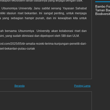
ya maupun ekosistem lahan basahnya yang terjaga dengan baik.
Bambo Fo
ri Utsunomiya University. Janu sabfat senang Yayasan Sahabat
Taman Ba
ki stasiun riset bekantan. Ini sangat penting, untuk menjaga
Biodiversi
na yang sebagian hampir punah, dan ini kewajiban kita untuk
aalah bersama Utsunomiya University akan kolaborasi riset dan
i, yang sudah diinisiasi dan dipelopori oleh SBI dan ULM.
com/2025/05/dr-amalia-rezeki-terima-kunjungan-peneliti-dari-
iset-bekantan-pulau-curiak
Beranda
Posting Lama