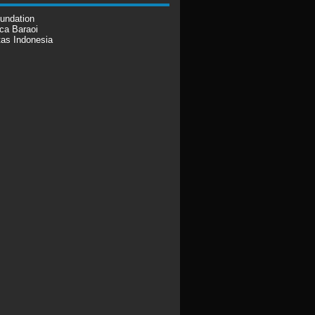
undation
ca Baraoi
tas Indonesia