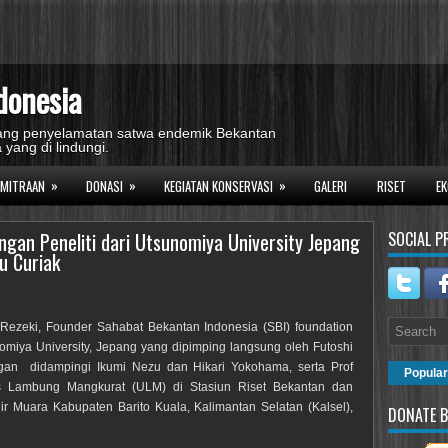
donesia
idang penyelamatan satwa endemik Bekantan
 yang di lindungi.
»
»
»
EMITRAAN
DONASI
KEGIATAN KONSERVASI
GALERI
RISET
EK
ngan Peneliti dari Utsunomiya University Jepang
SOCIAL P
u Curiak
 Rezeki, Founder Sahabat Bekantan Indonesia (SBI) foundation
miya University, Jepang yang dipimping langsung oleh Futoshi
engan didampingi Ikumi Nezu dan Hikari Yokohama, serta Prof
Popular
s Lambung Mangkurat (ULM) di Stasiun Riset Bekantan dan
r Muara Kabupaten Barito Kuala, Kalimantan Selatan (Kalsel),
DONATE B