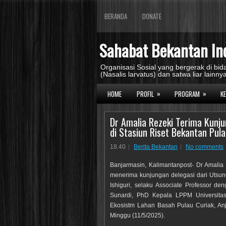
BERANDA
DONATE
Sahabat Bekantan In
Organisasi Sosial yang bergerak di b
(Nasalis larvatus) dan satwa liar lainnya
»
»
HOME
PROFIL
PROGRAM
K
Dr Amalia Rezeki Terima Kunju
di Stasiun Riset Bekantan Pula
18.40
Berita Bekantan
No comments
Banjarmasin, Kalimantanpost- Dr Amalia
menerima kunjungan delegasi dari Utsuno
Ishiguri, selaku Associate Professor d
Sunardi, PhD Kepala LPPM Universita
Ekosistm Lahan Basah Pulau Curiak, Anji
Minggu (11/5/2025).