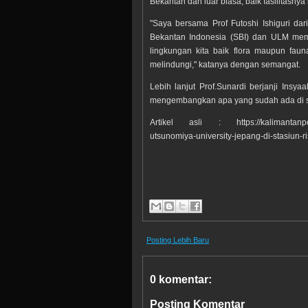
Bekantan dan luar biasa, baik fasilitasn
"Saya bersama Prof Futoshi Ishiguri da
Bekantan Indonesia (SBI) dan ULM memili
lingkungan kita baik flora maupun fau
melindungi," katanya dengan semangat.
Lebih lanjut Prof.Sunardi berjanji Insy
mengembangkan apa yang sudah ada di sin
Artikel asli : https://kalimantanpost.
utsunomiya-university-jepang-di-stasiun-r
Posting Lebih Baru
0 komentar:
Posting Komentar