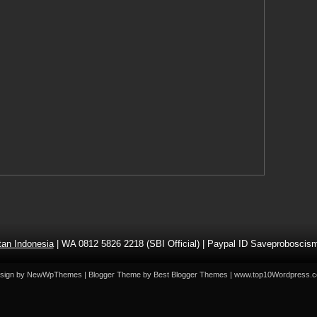
an Indonesia
| WA 0812 5826 2218 (SBI Official) | Paypal ID Saveprobosc
sign by
NewWpThemes
| Blogger Theme by
Best Blogger Themes
|
www.top10Wordpress.