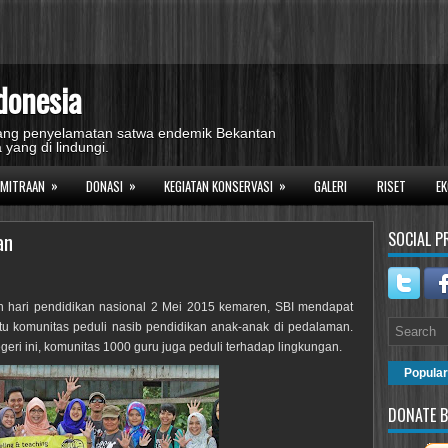
donesia
idang penyelamatan satwa endemik Bekantan
 yang di lindungi.
»
»
»
EMITRAAN
DONASI
KEGIATAN KONSERVASI
GALERI
RISET
EK
an
SOCIAL P
n hari pendidikan nasional 2 Mei 2015 kemaren, SBI mendapat
tu komunitas peduli nasib pendidikan anak-anak di pedalaman.
geri ini, komunitas 1000 guru juga peduli terhadap lingkungan.
Popular
DONATE B