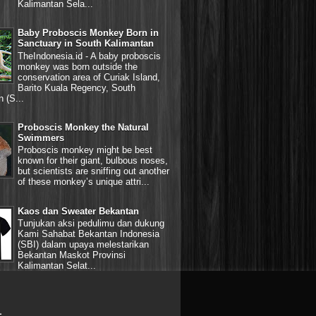
Kalimantan Sela...
Baby Proboscis Monkey Born in
Sanctuary in South Kalimantan
TheIndonesia.id - A baby proboscis
monkey was born outside the
conservation area of Curiak Island,
Barito Kuala Regency, South
 (S...
Proboscis Monkey the Natural
Swimmers
Proboscis monkey might be best
known for their giant, bulbous noses,
but scientists are sniffing out another
of these monkey’s unique attri...
Kaos dan Sweater Bekantan
Tunjukan aksi pedulimu dan dukung
Kami Sahabat Bekantan Indonesia
(SBI) dalam upaya melestarikan
Bekantan Maskot Provinsi
Kalimantan Selat...
L