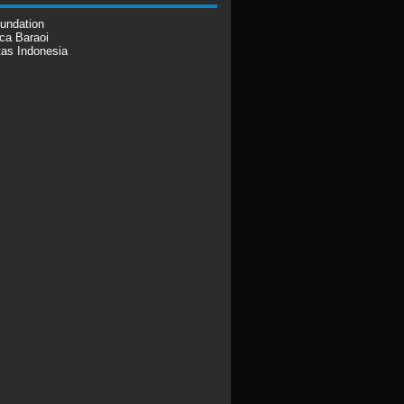
undation
ca Baraoi
tas Indonesia