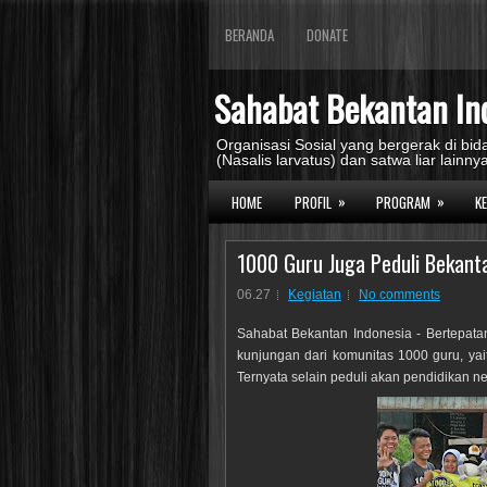
BERANDA
DONATE
Sahabat Bekantan In
Organisasi Sosial yang bergerak di b
(Nasalis larvatus) dan satwa liar lainnya
»
»
HOME
PROFIL
PROGRAM
K
1000 Guru Juga Peduli Bekant
06.27
Kegiatan
No comments
Sahabat Bekantan Indonesia - Bertepata
kunjungan dari komunitas 1000 guru, yai
Ternyata selain peduli akan pendidikan ne