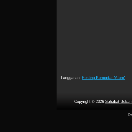
Langganan:
Posting Komentar (Atom)
Copyright ©
2026
Sahabat Bekant
De