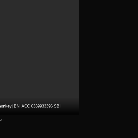
ismonkey| BNI ACC 0339933396
SBI
com